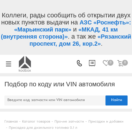
Коллеги, рады сообщить об открытии двух
новых пунктов выдачи на
АЗС «Роснефть»:
и
«Марьинский парк»
«МКАД, 41 км
. а так же
(внутренняя сторона)»
«Рязанский
.
проспект, дом 26, кор.2»
0
0
Подбор по коду или VIN автомобиля
Найти
Главная
-
Каталог товаров
-
Прочие запчасти
-
Присадки и добавки
-
Присадка для дизельного топлива 0.1 л