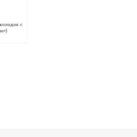
колодок c
шт)