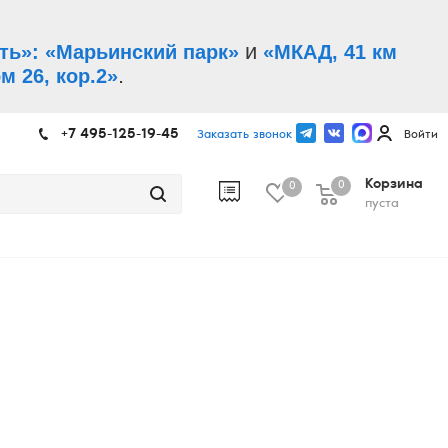
и
ть»: «Марьинский парк»
«МКАД, 41 км
.
м 26, кор.2»
+7 495-125-19-45
Заказать звонок
Войти
Корзина
0
0
пуста