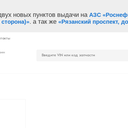
двух новых пунктов выдачи на
АЗС «Роснеф
. а так же
 сторона)»
«Рязанский проспект, до
нтакты
зин