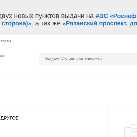
двух новых пунктов выдачи на
АЗС «Роснеф
. а так же
 сторона)»
«Рязанский проспект, до
нтакты
зин
ДРУГОЕ