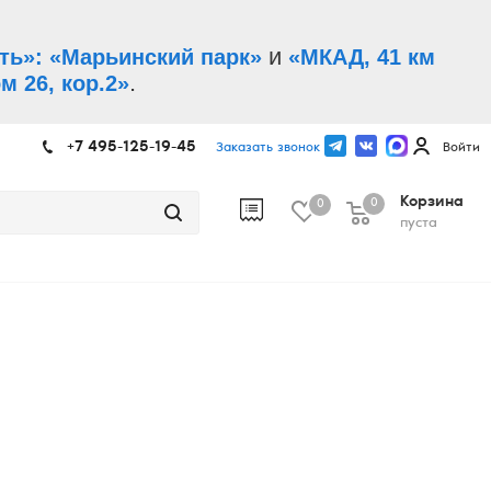
и
ть»: «Марьинский парк»
«МКАД, 41 км
.
м 26, кор.2»
+7 495-125-19-45
Заказать звонок
Войти
Корзина
0
0
пуста