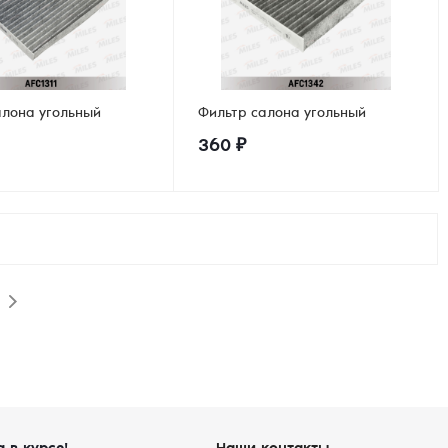
алона угольный
Фильтр салона угольный
360
₽