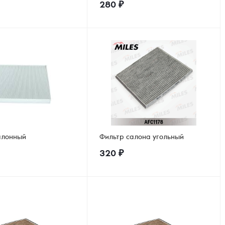
280
₽
алонный
Фильтр салона угольный
320
₽