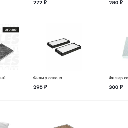
272
₽
280
₽
ный
Фильтр салона
Фильтр с
296
₽
300
₽