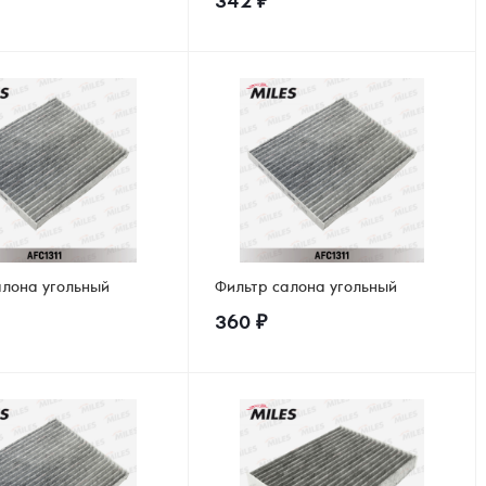
342
₽
алона угольный
Фильтр салона угольный
360
₽