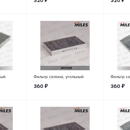
320
₽
320
₽
ный
Фильтр салона, угольный
Фильтр с
360
₽
360
₽