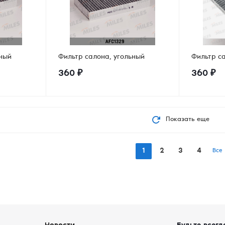
ьный
Фильтр салона, угольный
Фильтр с
360
₽
360
₽
Показать еще
1
2
3
4
Все