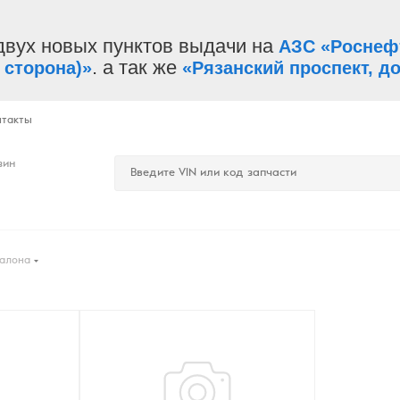
двух новых пунктов выдачи на
АЗС «Роснеф
. а так же
 сторона)»
«Рязанский проспект, до
нтакты
зин
алона