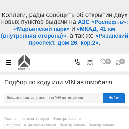
Коллеги, рады сообщить об открытии двух
новых пунктов выдачи на
АЗС «Роснефть»:
и
«Марьинский парк»
«МКАД, 41 км
. а так же
(внутренняя сторона)»
«Рязанский
.
проспект, дом 26, кор.2»
0
0
Подбор по коду или VIN автомобиля
Найти
Главная
-
Каталог товаров
-
Фильтры салона
-
Стандартные фильтры салона
-
Фильтр салона
-
Фильтр салона