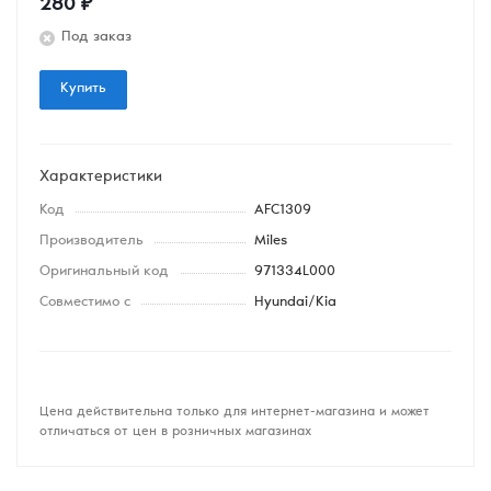
280
₽
Под заказ
Купить
Характеристики
Код
AFC1309
Производитель
Miles
Оригинальный код
971334L000
Совместимо с
Hyundai/Kia
Цена действительна только для интернет-магазина и может
отличаться от цен в розничных магазинах