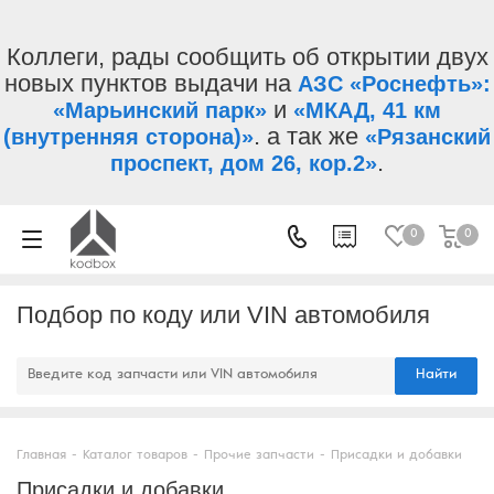
Коллеги, рады сообщить об открытии двух
новых пунктов выдачи на
АЗС «Роснефть»:
и
«Марьинский парк»
«МКАД, 41 км
. а так же
(внутренняя сторона)»
«Рязанский
.
проспект, дом 26, кор.2»
0
0
Подбор по коду или VIN автомобиля
Найти
Главная
-
Каталог товаров
-
Прочие запчасти
-
Присадки и добавки
Присадки и добавки