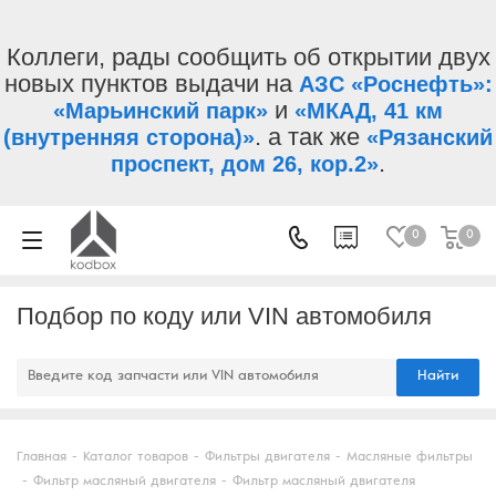
Коллеги, рады сообщить об открытии двух
новых пунктов выдачи на
АЗС «Роснефть»:
и
«Марьинский парк»
«МКАД, 41 км
. а так же
(внутренняя сторона)»
«Рязанский
.
проспект, дом 26, кор.2»
0
0
Подбор по коду или VIN автомобиля
Найти
Главная
-
Каталог товаров
-
Фильтры двигателя
-
Масляные фильтры
-
Фильтр масляный двигателя
-
Фильтр масляный двигателя