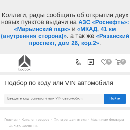
Коллеги, рады сообщить об открытии двух
новых пунктов выдачи на
АЗС «Роснефть»:
и
«Марьинский парк»
«МКАД, 41 км
. а так же
(внутренняя сторона)»
«Рязанский
.
проспект, дом 26, кор.2»
0
0
Подбор по коду или VIN автомобиля
Найти
Главная
-
Каталог товаров
-
Фильтры двигателя
-
Масляные фильтры
-
Фильтр масляный