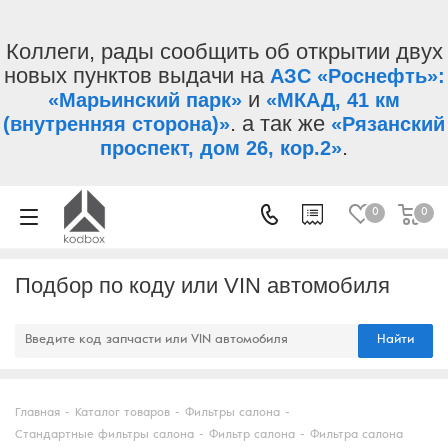
Коллеги, рады сообщить об открытии двух
новых пунктов выдачи на
АЗС «Роснефть»:
и
«Марьинский парк»
«МКАД, 41 км
. а так же
(внутренняя сторона)»
«Рязанский
.
проспект, дом 26, кор.2»
0
0
Подбор по коду или VIN автомобиля
Найти
Главная
-
Каталог товаров
-
Фильтры салона
-
Стандартные фильтры салона
-
Фильтр салона
-
Фильтра салона