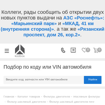
Коллеги, рады сообщить об открытии двух
новых пунктов выдачи на
АЗС «Роснефть»:
и
«Марьинский парк»
«МКАД, 41 км
. а так же
(внутренняя сторона)»
«Рязанский
.
проспект, дом 26, кор.2»
0
0
Подбор по коду или VIN автомобиля
Найти
Главная
-
Каталог товаров
-
Фильтры двигателя
-
Масляные фильтры
-
Фильтр масляный двигателя
-
Фильтр масляный двигателя new