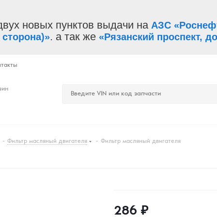
двух новых пунктов выдачи на
АЗС «Роснеф
. а так же
 сторона)»
«Рязанский проспект, до
нтакты
зин
-
Фильтр масляный двигателя
-
Фильтр масляный двигателя
286
₽