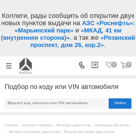
Коллеги, рады сообщить об открытии двух
новых пунктов выдачи на
АЗС «Роснефть»:
и
«Марьинский парк»
«МКАД, 41 км
. а так же
(внутренняя сторона)»
«Рязанский
.
проспект, дом 26, кор.2»
0
0
Подбор по коду или VIN автомобиля
Найти
Главная
-
Каталог товаров
-
Фильтры двигателя
-
Масляные фильтры
-
Фильтр масляный двигателя
-
Фильтр масляный двигателя