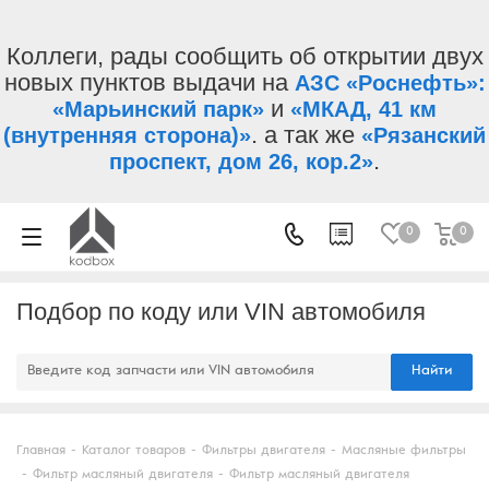
Коллеги, рады сообщить об открытии двух
новых пунктов выдачи на
АЗС «Роснефть»:
и
«Марьинский парк»
«МКАД, 41 км
. а так же
(внутренняя сторона)»
«Рязанский
.
проспект, дом 26, кор.2»
0
0
Подбор по коду или VIN автомобиля
Найти
Главная
-
Каталог товаров
-
Фильтры двигателя
-
Масляные фильтры
-
Фильтр масляный двигателя
-
Фильтр масляный двигателя