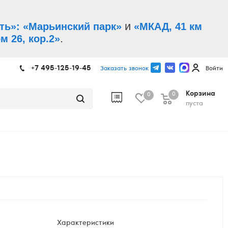
и
ть»: «Марьинский парк»
«МКАД, 41 км
.
м 26, кор.2»
+7 495-125-19-45
Заказать звонок
Войти
Корзина
0
0
пуста
Характеристики