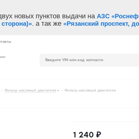
двух новых пунктов выдачи на
АЗС «Роснеф
. а так же
 сторона)»
«Рязанский проспект, до
нтакты
зин
-
Фильтр масляный двигателя
-
Фильтр масляный двигателя
1 240
₽