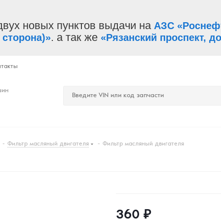
двух новых пунктов выдачи на
АЗС «Роснеф
. а так же
 сторона)»
«Рязанский проспект, до
нтакты
зин
-
Фильтр масляный двигателя
-
Фильтр масляный двигателя
360
₽