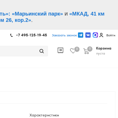
и
ть»: «Марьинский парк»
«МКАД, 41 км
.
м 26, кор.2»
+7 495-125-19-45
Заказать звонок
Войти
Корзина
0
0
пуста
Характеристики