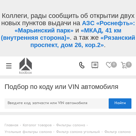
Коллеги, рады сообщить об открытии двух
новых пунктов выдачи на
АЗС «Роснефть»:
и
«Марьинский парк»
«МКАД, 41 км
. а так же
(внутренняя сторона)»
«Рязанский
.
проспект, дом 26, кор.2»
0
0
Подбор по коду или VIN автомобиля
Найти
Главная
-
Каталог товаров
-
Фильтры салона
-
Угольные фильтры салона
-
Фильтр салона угольный
-
Фильтр салона