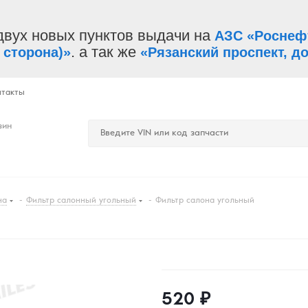
двух новых пунктов выдачи на
АЗС «Роснеф
. а так же
 сторона)»
«Рязанский проспект, до
нтакты
зин
на
-
Фильтр салонный угольный
-
Фильтр салона угольный
520
₽