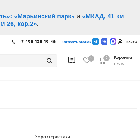
и
ть»: «Марьинский парк»
«МКАД, 41 км
.
м 26, кор.2»
+7 495-125-19-45
Заказать звонок
Войти
Корзина
0
0
пуста
Характеристики