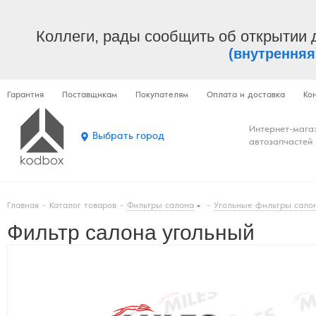
Коллеги, рады сообщить об открытии 
(внутренняя
Гарантия
Поставщикам
Покупателям
Оплата и доставка
Ко
Интернет-мага
Выбрать город
автозапчастей
Главная
-
Каталог товаров
-
Фильтры салона
-
Угольные фильтры сало
Фильтр салона угольный