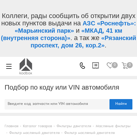
Коллеги, рады сообщить об открытии двух
новых пунктов выдачи на
АЗС «Роснефть»:
и
«Марьинский парк»
«МКАД, 41 км
. а так же
(внутренняя сторона)»
«Рязанский
.
проспект, дом 26, кор.2»
0
0
Подбор по коду или VIN автомобиля
Найти
Главная
-
Каталог товаров
-
Фильтры двигателя
-
Масляные фильтры
-
Фильтр масляный двигателя
-
Фильтр масляный двигателя