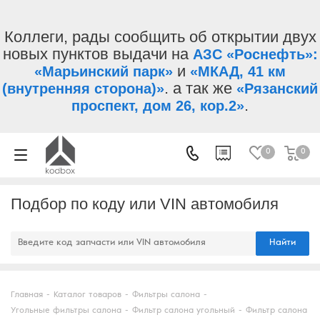
Коллеги, рады сообщить об открытии двух
новых пунктов выдачи на
АЗС «Роснефть»:
и
«Марьинский парк»
«МКАД, 41 км
. а так же
(внутренняя сторона)»
«Рязанский
.
проспект, дом 26, кор.2»
0
0
Подбор по коду или VIN автомобиля
Найти
Главная
-
Каталог товаров
-
Фильтры салона
-
Угольные фильтры салона
-
Фильтр салона угольный
-
Фильтр салона