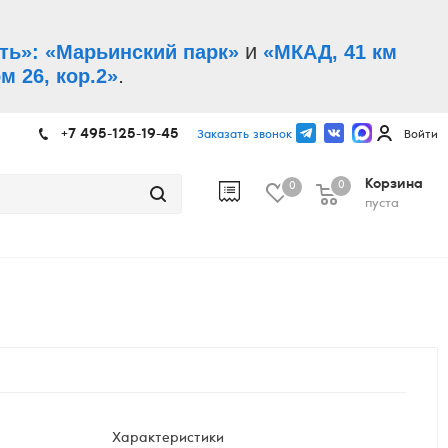
и
ть»: «Марьинский парк»
«МКАД, 41 км
.
м 26, кор.2»
+7 495-125-19-45
Заказать звонок
Войти
Корзина
0
0
пуста
Характеристики