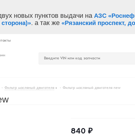
двух новых пунктов выдачи на
АЗС «Роснеф
. а так же
 сторона)»
«Рязанский проспект, до
нтакты
зин
-
Фильтр масляный двигателя
-
Фильтр масляный двигателя new
ew
840
₽