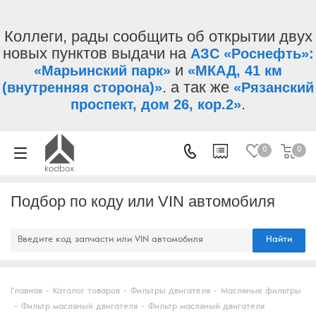
Коллеги, рады сообщить об открытии двух
новых пунктов выдачи на
АЗС «Роснефть»:
и
«Марьинский парк»
«МКАД, 41 км
. а так же
(внутренняя сторона)»
«Рязанский
.
проспект, дом 26, кор.2»
0
0
Подбор по коду или VIN автомобиля
Найти
Главная
-
Каталог товаров
-
Фильтры двигателя
-
Масляные фильтры
-
Фильтр масляный двигателя
-
Фильтр масляный двигателя