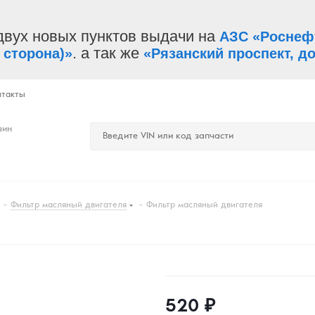
двух новых пунктов выдачи на
АЗС «Роснеф
. а так же
 сторона)»
«Рязанский проспект, до
нтакты
зин
-
Фильтр масляный двигателя
-
Фильтр масляный двигателя
520
₽