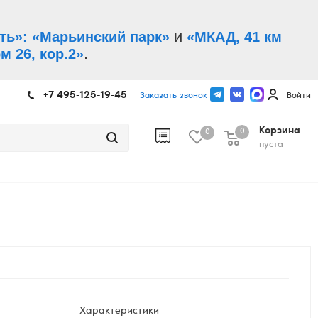
и
ть»: «Марьинский парк»
«МКАД, 41 км
.
м 26, кор.2»
+7 495-125-19-45
Заказать звонок
Войти
Корзина
0
0
пуста
Характеристики