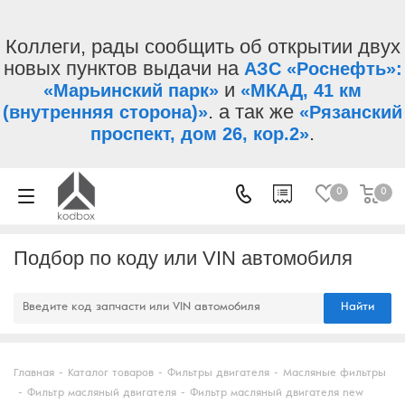
Коллеги, рады сообщить об открытии двух
новых пунктов выдачи на
АЗС «Роснефть»:
и
«Марьинский парк»
«МКАД, 41 км
. а так же
(внутренняя сторона)»
«Рязанский
.
проспект, дом 26, кор.2»
0
0
Подбор по коду или VIN автомобиля
Найти
Главная
-
Каталог товаров
-
Фильтры двигателя
-
Масляные фильтры
-
Фильтр масляный двигателя
-
Фильтр масляный двигателя new