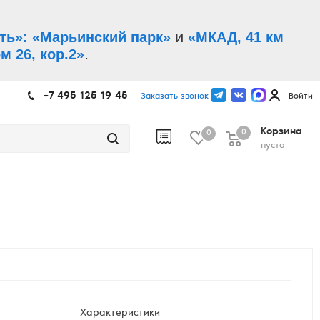
и
ть»: «Марьинский парк»
«МКАД, 41 км
.
м 26, кор.2»
+7 495-125-19-45
Заказать звонок
Войти
Корзина
0
0
пуста
Характеристики