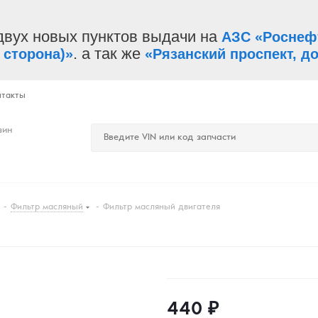
двух новых пунктов выдачи на
АЗС «Роснеф
. а так же
 сторона)»
«Рязанский проспект, до
нтакты
зин
-
Фильтр масляный
-
Фильтр масляный двигателя
440
₽