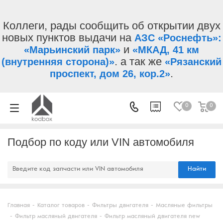
Коллеги, рады сообщить об открытии двух
новых пунктов выдачи на
АЗС «Роснефть»:
и
«Марьинский парк»
«МКАД, 41 км
. а так же
(внутренняя сторона)»
«Рязанский
.
проспект, дом 26, кор.2»
0
0
Подбор по коду или VIN автомобиля
Найти
Главная
-
Каталог товаров
-
Фильтры двигателя
-
Масляные фильтры
-
Фильтр масляный двигателя
-
Фильтр масляный двигателя new