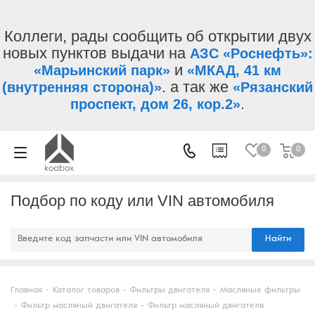
Коллеги, рады сообщить об открытии двух
новых пунктов выдачи на
АЗС «Роснефть»:
и
«Марьинский парк»
«МКАД, 41 км
. а так же
(внутренняя сторона)»
«Рязанский
.
проспект, дом 26, кор.2»
0
0
Подбор по коду или VIN автомобиля
Найти
Главная
-
Каталог товаров
-
Фильтры двигателя
-
Масляные фильтры
-
Фильтр масляный двигателя
-
Фильтр масляный двигателя