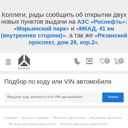
Коллеги, рады сообщить об открытии двух
новых пунктов выдачи на
АЗС «Роснефть»:
и
«Марьинский парк»
«МКАД, 41 км
. а так же
(внутренняя сторона)»
«Рязанский
.
проспект, дом 26, кор.2»
0
0
Подбор по коду или VIN автомобиля
Найти
Главная
-
Каталог товаров
-
Фильтры двигателя
-
Масляные фильтры
-
Фильтр масляный двигателя
-
Фильтр масляный двигателя