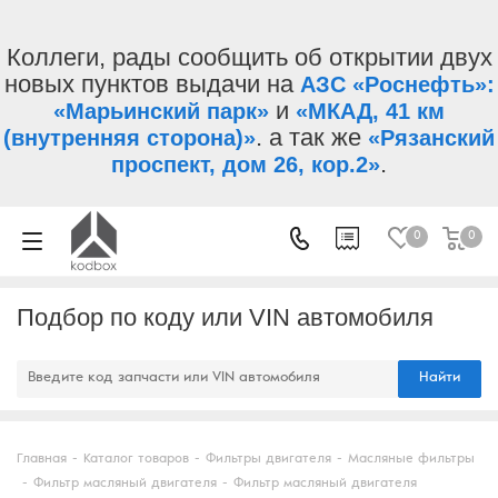
Коллеги, рады сообщить об открытии двух
новых пунктов выдачи на
АЗС «Роснефть»:
и
«Марьинский парк»
«МКАД, 41 км
. а так же
(внутренняя сторона)»
«Рязанский
.
проспект, дом 26, кор.2»
0
0
Подбор по коду или VIN автомобиля
Найти
Главная
-
Каталог товаров
-
Фильтры двигателя
-
Масляные фильтры
-
Фильтр масляный двигателя
-
Фильтр масляный двигателя