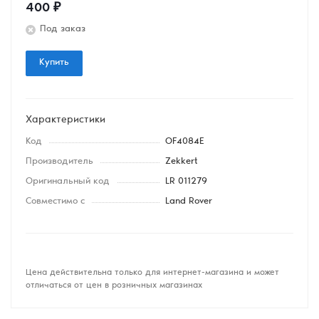
400
₽
Под заказ
Купить
Характеристики
Код
OF4084E
Производитель
Zekkert
Оригинальный код
LR 011279
Совместимо с
Land Rover
Цена действительна только для интернет-магазина и может
отличаться от цен в розничных магазинах