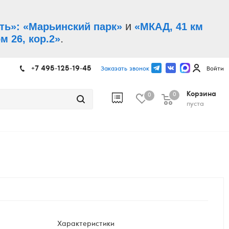
и
ть»: «Марьинский парк»
«МКАД, 41 км
.
м 26, кор.2»
+7 495-125-19-45
Заказать звонок
Войти
Корзина
0
0
пуста
Характеристики