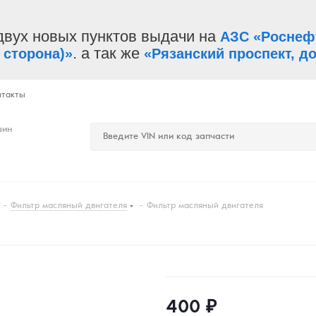
двух новых пунктов выдачи на
АЗС «Роснеф
. а так же
 сторона)»
«Рязанский проспект, до
нтакты
зин
-
Фильтр масляный двигателя
-
Фильтр масляный двигателя
400
₽