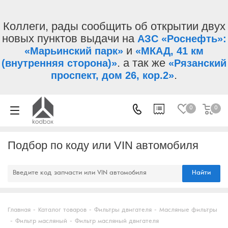
Коллеги, рады сообщить об открытии двух
новых пунктов выдачи на
АЗС «Роснефть»:
и
«Марьинский парк»
«МКАД, 41 км
. а так же
(внутренняя сторона)»
«Рязанский
.
проспект, дом 26, кор.2»
0
0
Подбор по коду или VIN автомобиля
Найти
Главная
-
Каталог товаров
-
Фильтры двигателя
-
Масляные фильтры
-
Фильтр масляный
-
Фильтр масляный двигателя