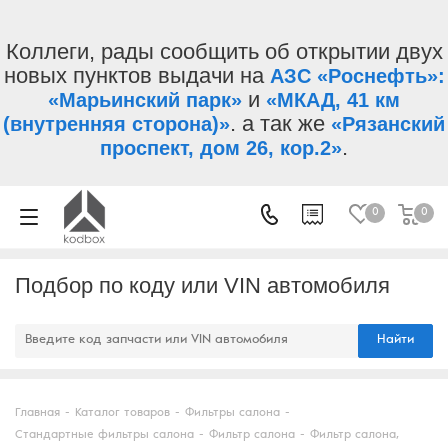
Коллеги, рады сообщить об открытии двух
новых пунктов выдачи на
АЗС «Роснефть»:
и
«Марьинский парк»
«МКАД, 41 км
. а так же
(внутренняя сторона)»
«Рязанский
.
проспект, дом 26, кор.2»
0
0
Подбор по коду или VIN автомобиля
Найти
Главная
-
Каталог товаров
-
Фильтры салона
-
Стандартные фильтры салона
-
Фильтр салона
-
Фильтр салона,