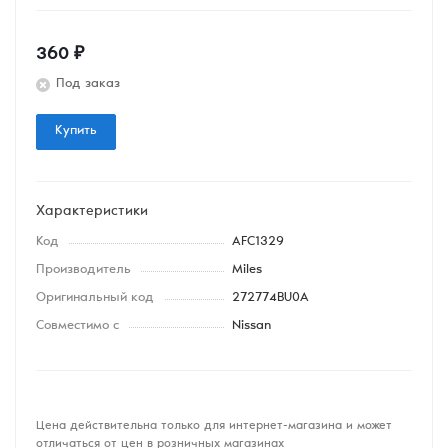
360
₽
Под заказ
Купить
Характеристики
Код
AFC1329
Производитель
Miles
Оригинальный код
272774BU0A
Совместимо с
Nissan
Цена действительна только для интернет-магазина и может
отличаться от цен в розничных магазинах