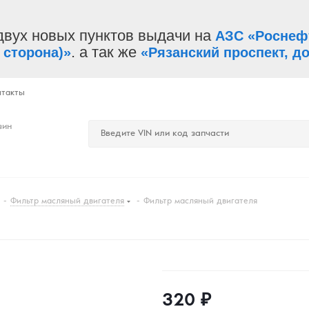
двух новых пунктов выдачи на
АЗС «Роснеф
. а так же
 сторона)»
«Рязанский проспект, до
нтакты
зин
-
Фильтр масляный двигателя
-
Фильтр масляный двигателя
320
₽