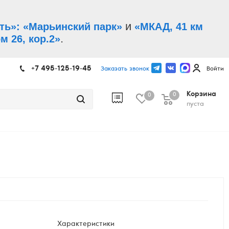
и
ть»: «Марьинский парк»
«МКАД, 41 км
.
м 26, кор.2»
+7 495-125-19-45
Заказать звонок
Войти
Корзина
0
0
пуста
Характеристики