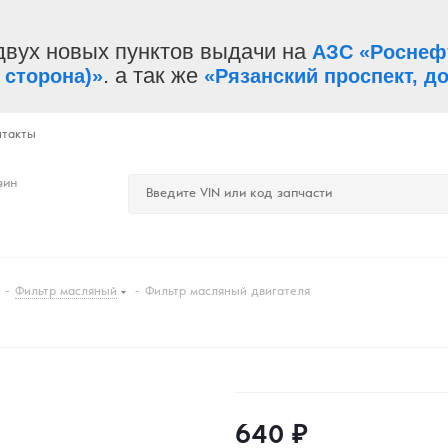
двух новых пунктов выдачи на
АЗС «Роснеф
. а так же
 сторона)»
«Рязанский проспект, до
нтакты
зин
-
Фильтр масляный
-
Фильтр масляный двигателя
640
₽