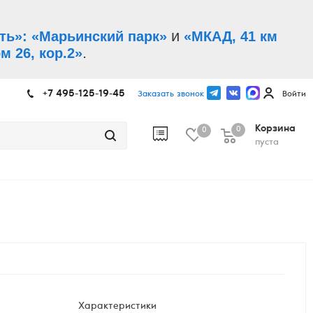
и
ть»: «Марьинский парк»
«МКАД, 41 км
.
м 26, кор.2»
+7 495-125-19-45
Заказать звонок
Войти
Корзина
0
0
пуста
Характеристики