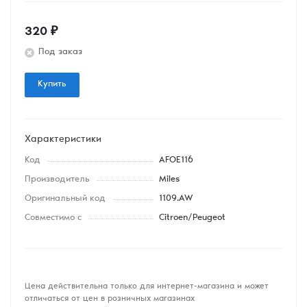
320
₽
Под заказ
Купить
Характеристики
Код
AFOE116
Производитель
Miles
Оригинальный код
1109.AW
Совместимо с
Citroen/Peugeot
Цена действительна только для интернет-магазина и может
отличаться от цен в розничных магазинах