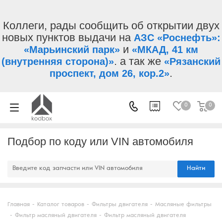
Коллеги, рады сообщить об открытии двух
новых пунктов выдачи на
АЗС «Роснефть»:
и
«Марьинский парк»
«МКАД, 41 км
. а так же
(внутренняя сторона)»
«Рязанский
.
проспект, дом 26, кор.2»
0
0
Подбор по коду или VIN автомобиля
Найти
Главная
-
Каталог товаров
-
Фильтры двигателя
-
Масляные фильтры
-
Фильтр масляный двигателя
-
Фильтр масляный двигателя