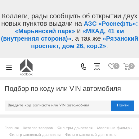
Коллеги, рады сообщить об открытии двух
новых пунктов выдачи на
АЗС «Роснефть»:
и
«Марьинский парк»
«МКАД, 41 км
. а так же
(внутренняя сторона)»
«Рязанский
.
проспект, дом 26, кор.2»
0
0
Подбор по коду или VIN автомобиля
Найти
Главная
-
Каталог товаров
-
Фильтры двигателя
-
Масляные фильтры
-
Фильтр масляный двигателя
-
Фильтр масляный двигателя