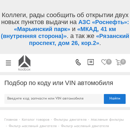
Коллеги, рады сообщить об открытии двух
новых пунктов выдачи на
АЗС «Роснефть»:
и
«Марьинский парк»
«МКАД, 41 км
. а так же
(внутренняя сторона)»
«Рязанский
.
проспект, дом 26, кор.2»
0
0
Подбор по коду или VIN автомобиля
Найти
Главная
-
Каталог товаров
-
Фильтры двигателя
-
Масляные фильтры
-
Фильтр масляный двигателя
-
Фильтр масляный двигателя