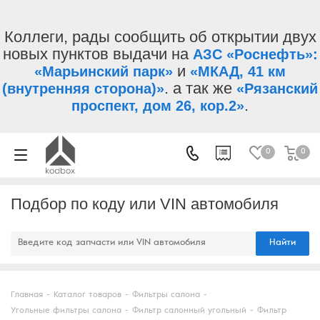
Коллеги, рады сообщить об открытии двух
новых пунктов выдачи на
АЗС «Роснефть»:
и
«Марьинский парк»
«МКАД, 41 км
. а так же
(внутренняя сторона)»
«Рязанский
.
проспект, дом 26, кор.2»
0
0
Подбор по коду или VIN автомобиля
Найти
Главная
-
Каталог товаров
-
Фильтры салона
-
Угольные фильтры салона
-
Фильтр салонный угольный
-
Фильтр