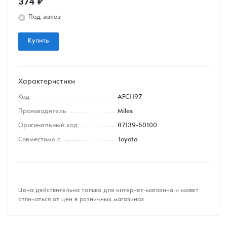
374
₽
Под заказ
Купить
Характеристики
Код
AFC1197
Производитель
Miles
Оригинальный код
87139-50100
Совместимо с
Toyota
Цена действительна только для интернет-магазина и может
отличаться от цен в розничных магазинах