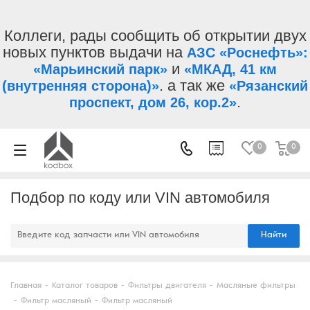
Коллеги, рады сообщить об открытии двух
новых пунктов выдачи на
АЗС «Роснефть»:
и
«Марьинский парк»
«МКАД, 41 км
. а так же
(внутренняя сторона)»
«Рязанский
.
проспект, дом 26, кор.2»
0
0
Подбор по коду или VIN автомобиля
Найти
Главная
-
Каталог товаров
-
Фильтры двигателя
-
Масляные фильтры
-
Фильтр масляный
-
Фильтр масляный