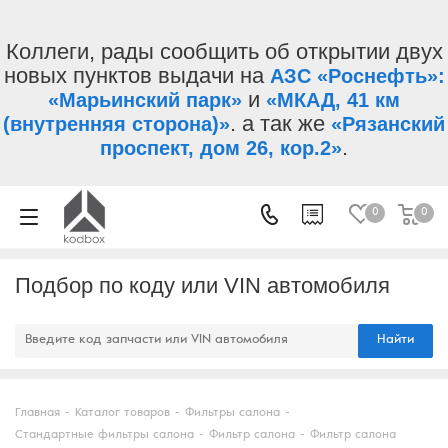
Коллеги, рады сообщить об открытии двух
новых пунктов выдачи на
АЗС «Роснефть»:
и
«Марьинский парк»
«МКАД, 41 км
. а так же
(внутренняя сторона)»
«Рязанский
.
проспект, дом 26, кор.2»
0
0
Подбор по коду или VIN автомобиля
Найти
Главная
-
Каталог товаров
-
Фильтры салона
-
Стандартные фильтры салона
-
Фильтр салона
-
Фильтр салона