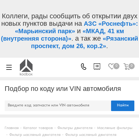
Коллеги, рады сообщить об открытии двух
новых пунктов выдачи на
АЗС «Роснефть»:
и
«Марьинский парк»
«МКАД, 41 км
. а так же
(внутренняя сторона)»
«Рязанский
.
проспект, дом 26, кор.2»
0
0
Подбор по коду или VIN автомобиля
Найти
Главная
-
Каталог товаров
-
Фильтры двигателя
-
Масляные фильтры
-
Фильтр масляный двигателя
-
Фильтр масляный двигателя