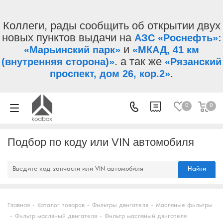
Коллеги, рады сообщить об открытии двух
новых пунктов выдачи на
АЗС «Роснефть»:
и
«Марьинский парк»
«МКАД, 41 км
. а так же
(внутренняя сторона)»
«Рязанский
.
проспект, дом 26, кор.2»
0
0
Подбор по коду или VIN автомобиля
Найти
Главная
-
Каталог товаров
-
Фильтры двигателя
-
Масляные фильтры
-
Фильтр масляный двигателя
-
Фильтр масляный двигателя