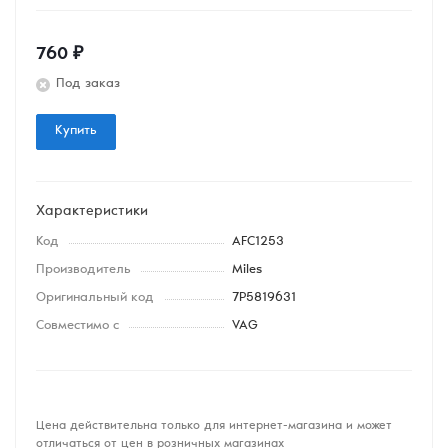
760
₽
Под заказ
Купить
Характеристики
Код
AFC1253
Производитель
Miles
Оригинальный код
7P5819631
Совместимо с
VAG
Цена действительна только для интернет-магазина и может
отличаться от цен в розничных магазинах