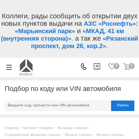
Коллеги, рады сообщить об открытии двух
новых пунктов выдачи на
АЗС «Роснефть»:
и
«Марьинский парк»
«МКАД, 41 км
. а так же
(внутренняя сторона)»
«Рязанский
.
проспект, дом 26, кор.2»
0
0
Подбор по коду или VIN автомобиля
Найти
Главная
-
Каталог товаров
-
Фильтры салона
-
Стандартные фильтры салона
-
Фильтр салона
-
Фильтр салона,