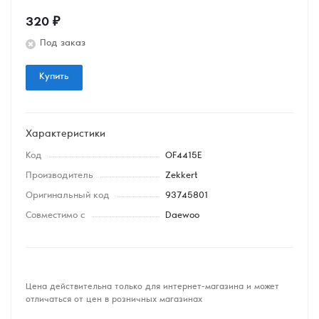
320
₽
Под заказ
Купить
Характеристики
Код
OF4415E
Производитель
Zekkert
Оригинальный код
93745801
Совместимо с
Daewoo
Цена действительна только для интернет-магазина и может
отличаться от цен в розничных магазинах