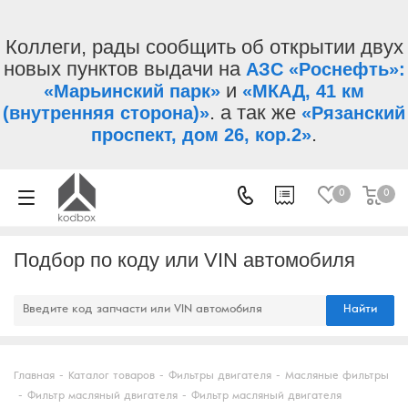
Коллеги, рады сообщить об открытии двух
новых пунктов выдачи на
АЗС «Роснефть»:
и
«Марьинский парк»
«МКАД, 41 км
. а так же
(внутренняя сторона)»
«Рязанский
.
проспект, дом 26, кор.2»
0
0
Подбор по коду или VIN автомобиля
Найти
Главная
-
Каталог товаров
-
Фильтры двигателя
-
Масляные фильтры
-
Фильтр масляный двигателя
-
Фильтр масляный двигателя