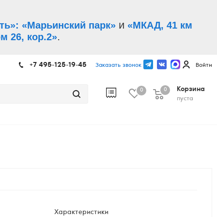
и
ть»: «Марьинский парк»
«МКАД, 41 км
.
м 26, кор.2»
+7 495-125-19-45
Заказать звонок
Войти
Корзина
0
0
пуста
Характеристики