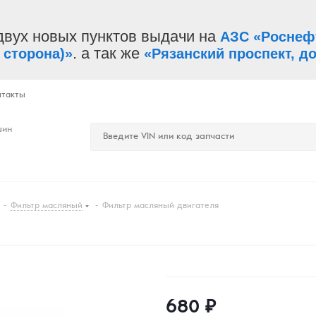
двух новых пунктов выдачи на
АЗС «Роснеф
. а так же
 сторона)»
«Рязанский проспект, до
нтакты
зин
-
Фильтр масляный
-
Фильтр масляный двигателя
680
₽