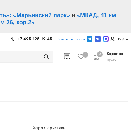
и
ть»: «Марьинский парк»
«МКАД, 41 км
.
м 26, кор.2»
+7 495-125-19-45
Заказать звонок
Войти
Корзина
0
0
пуста
Характеристики