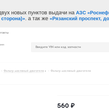
двух новых пунктов выдачи на
АЗС «Роснеф
. а так же
 сторона)»
«Рязанский проспект, до
нтакты
зин
-
Фильтр масляный двигателя
-
Фильтр масляный двигателя
560
₽