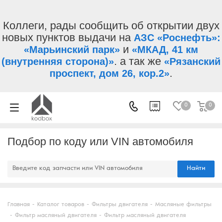
Коллеги, рады сообщить об открытии двух
новых пунктов выдачи на
АЗС «Роснефть»:
и
«Марьинский парк»
«МКАД, 41 км
. а так же
(внутренняя сторона)»
«Рязанский
.
проспект, дом 26, кор.2»
0
0
Подбор по коду или VIN автомобиля
Найти
Главная
-
Каталог товаров
-
Фильтры двигателя
-
Масляные фильтры
-
Фильтр масляный двигателя
-
Фильтр масляный двигателя