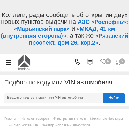
Коллеги, рады сообщить об открытии двух
новых пунктов выдачи на
АЗС «Роснефть»:
и
«Марьинский парк»
«МКАД, 41 км
. а так же
(внутренняя сторона)»
«Рязанский
.
проспект, дом 26, кор.2»
0
0
Подбор по коду или VIN автомобиля
Найти
Главная
-
Каталог товаров
-
Фильтры двигателя
-
Масляные фильтры
-
Фильтр масляный
-
Фильтр масляный двигателя