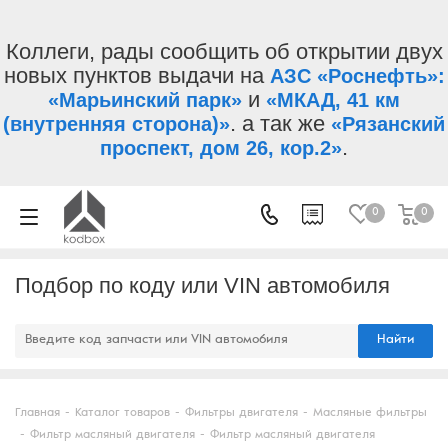
Коллеги, рады сообщить об открытии двух
новых пунктов выдачи на
АЗС «Роснефть»:
и
«Марьинский парк»
«МКАД, 41 км
. а так же
(внутренняя сторона)»
«Рязанский
.
проспект, дом 26, кор.2»
0
0
Подбор по коду или VIN автомобиля
Найти
Главная
-
Каталог товаров
-
Фильтры двигателя
-
Масляные фильтры
-
Фильтр масляный двигателя
-
Фильтр масляный двигателя