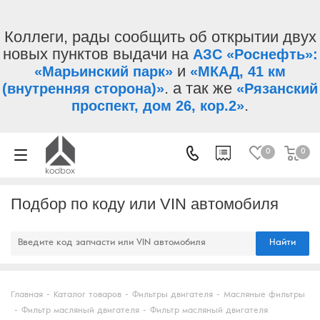
Коллеги, рады сообщить об открытии двух
новых пунктов выдачи на
АЗС «Роснефть»:
и
«Марьинский парк»
«МКАД, 41 км
. а так же
(внутренняя сторона)»
«Рязанский
.
проспект, дом 26, кор.2»
0
0
Подбор по коду или VIN автомобиля
Найти
Главная
-
Каталог товаров
-
Фильтры двигателя
-
Масляные фильтры
-
Фильтр масляный двигателя
-
Фильтр масляный двигателя