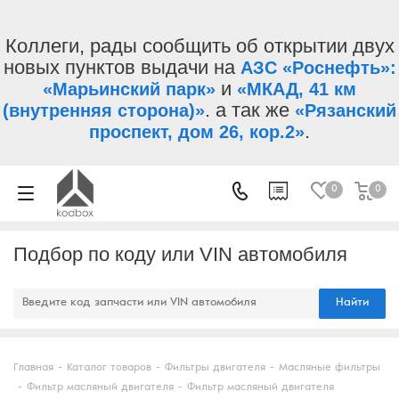
Коллеги, рады сообщить об открытии двух
новых пунктов выдачи на
АЗС «Роснефть»:
и
«Марьинский парк»
«МКАД, 41 км
. а так же
(внутренняя сторона)»
«Рязанский
.
проспект, дом 26, кор.2»
0
0
Подбор по коду или VIN автомобиля
Найти
Главная
-
Каталог товаров
-
Фильтры двигателя
-
Масляные фильтры
-
Фильтр масляный двигателя
-
Фильтр масляный двигателя